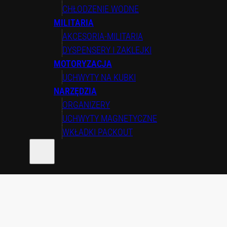
CHŁODZENIE WODNE
MILITARIA
AKCESORIA-MILITARIA
DYSPENSERY I ZAKLEJKI
MOTORYZACJA
UCHWYTY NA KUBKI
NARZĘDZIA
ORGANIZERY
UCHWYTY MAGNETYCZNE
WKŁADKI PACKOUT