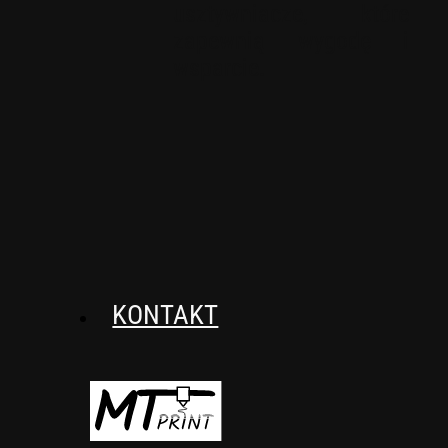
usztywniacze, które
zapewnią wygodę i
wsparcie.
KONTAKT