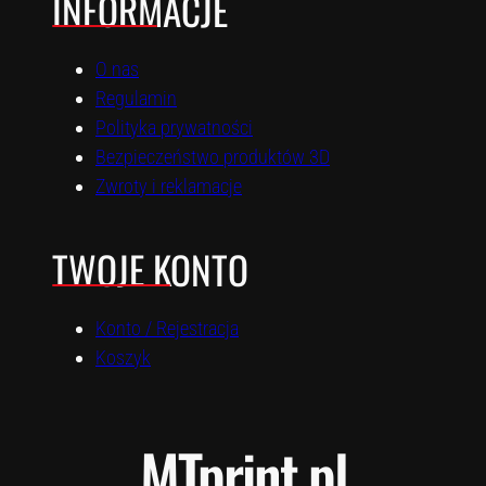
INFORMACJE
O nas
Regulamin
Polityka prywatności
Bezpieczeństwo produktów 3D
Zwroty i reklamacje
TWOJE KONTO
Konto / Rejestracja
Koszyk
MTprint.pl