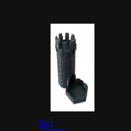
estetykę domu i ogrodu.
Akcesoria do
domu i ogrodu
Nawodnienie
Organizery do
domu
Gry i
Znajdź idealne
zabawki