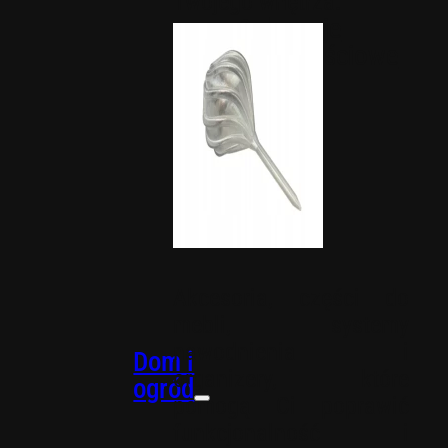
Twojego wnętrza.
Dekoracje
okolicznościowe
Akcesoria, części do
mebli, systemy
nawodnienia i
Dom i
organizery, które
ogród
pomogą Ci poprawić
funkcjonalność i