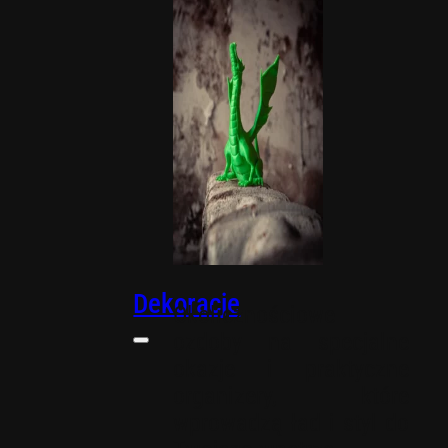
biurowe
Dekoracje
Okolicznościowe
ozdoby na specjalne
okazje i praktyczne
organizery, które
wprowadzą ład i styl do