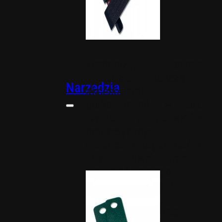
Zorganizuj swoją
przestrzeń roboczą z
Narzędzia
akcesoriami
drukowanymi w 3D.
Wybierz z uchwytów
magnetycznych,
wkładek i organizerów,
aby usprawnić pracę i
utrzymać porządek.
Organizery
Uchwyty
magnetyczne