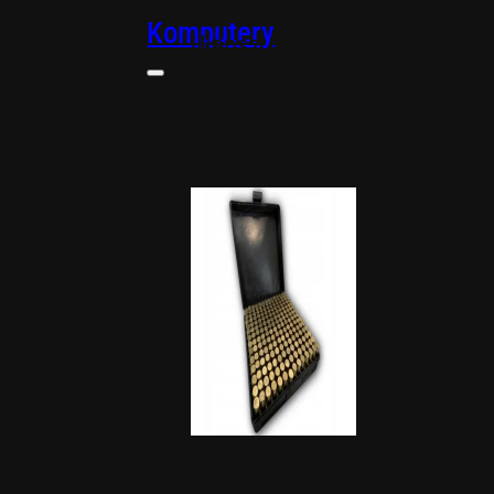
Komputery
Ulepsz swój sprzęt z
drobnymi akcesoriami
drukowanymi w 3D.
Oferujemy precyzyjnie
wykonane adaptery,
elementy do
zarządzania kablami
oraz komponenty do
chłodzenia wodnego,
zapewniające porządek.
Adaptery
Cable
management
Chłodzenie
wodne
Zaklejki i dyspensery.