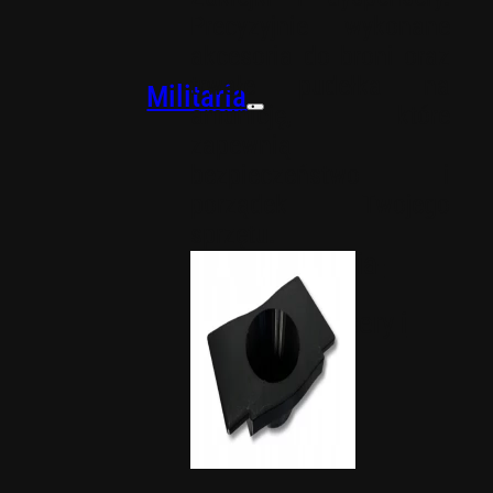
Precyzyjnie wykonane
akcesoria do broni oraz
trwałe pudełka na
Militaria
amunicję, które
zapewnią
bezpieczeństwo i
porządek Twojego
sprzętu.
Akcesoria-
militaria
Dyspensery i
zaklejki