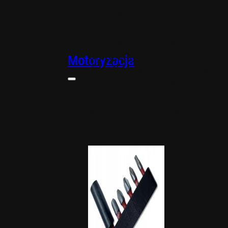
Popraw komfort jazdy z
akcesoriami
drukowanymi w 3D.
Oferujemy praktyczne
Motoryzacja
dodatki oraz uchwyty na
kubki, które zwiększą
funkcjonalność i
wygodę Twojego
pojazdu.
Uchwyty na
kubki