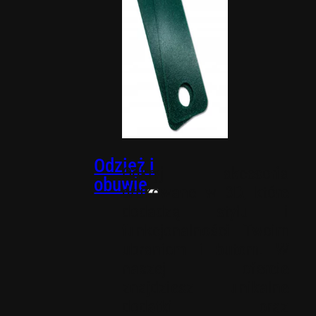
Wkładki
PACKOUT
Odzież i
Odkryj akcesoria
obuwie
drukowane w 3D, które
dodadzą stylu i
funkcjonalności Twoim
ubraniom i butom. W
naszej ofercie
znajdziesz unikalne
dodatki oraz