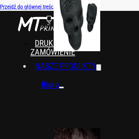
Przejdź do głównej treści
Przejdź do stopki
DRUK 3D NA
ZAMÓWIENIE
NASZE PRODUKTY
Nowoczesne i
funkcjonalne
rozwiązania. Akcesoria,
Biuro
ozdoby i organizery,
które ułatwią pracę,
upiększą przestrzeń i
wprowadzą innowację
do Twojego biura.
Akcesoria