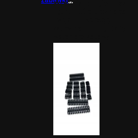
akcesoria do gier oraz
figurki, które urozmaicą
Twoją kolekcję i
zapewnią godziny
wspaniałej zabawy.