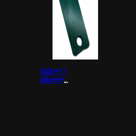
Wkładki
PACKOUT
Odzież i
Odkryj akcesoria
obuwie
drukowane w 3D, które
dodadzą stylu i
funkcjonalności Twoim
ubraniom i butom. W
naszej ofercie
znajdziesz unikalne
dodatki oraz