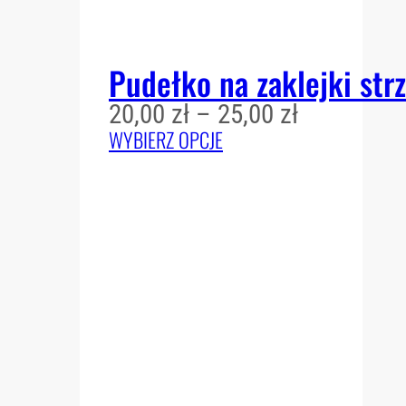
Pudełko na zaklejki str
Zakres
20,00
zł
–
25,00
zł
cen:
WYBIERZ OPCJE
od
20,00 zł
do
25,00 zł