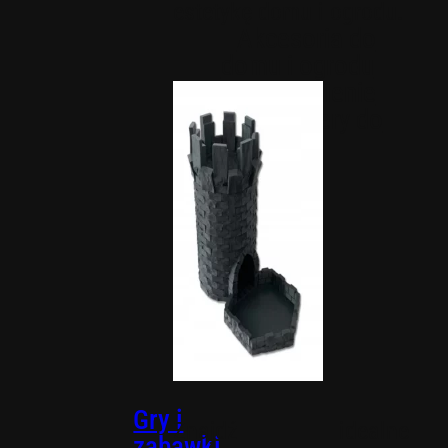
estetykę domu i ogrodu.
Akcesoria do
domu i ogrodu
Nawodnienie
Organizery do
domu
Gry i
Znajdź idealne
zabawki