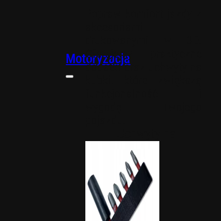
Popraw komfort jazdy z
akcesoriami
drukowanymi w 3D.
Oferujemy praktyczne
Motoryzacja
dodatki oraz uchwyty na
kubki, które zwiększą
funkcjonalność i
wygodę Twojego
pojazdu.
Uchwyty na
kubki