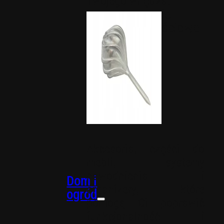
Twojego wnętrza.
Dekoracje
okolicznościowe
Akcesoria, części do
mebli, systemy
nawodnienia i
Dom i
organizery, które
ogród
pomogą Ci poprawić
funkcjonalność i