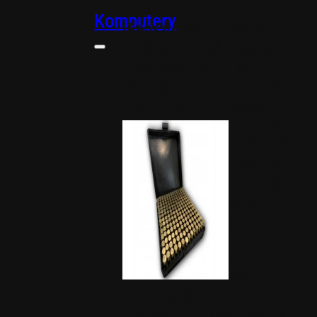
Komputery
Ulepsz swój sprzęt z
drobnymi akcesoriami
drukowanymi w 3D.
Oferujemy precyzyjnie
wykonane adaptery,
elementy do
zarządzania kablami
oraz komponenty do
chłodzenia wodnego,
zapewniające porządek.
Adaptery
Cable
management
Chłodzenie
wodne
Zaklejki i dyspensery.