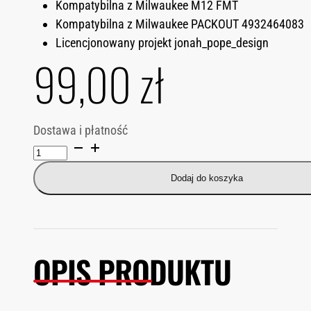
Kompatybilna z Milwaukee M12 FMT
Kompatybilna z Milwaukee PACKOUT 4932464083
Licencjonowany projekt jonah_pope_design
99,00
zł
Dostawa i płatność
ilość
Wkładka
Dodaj do koszyka
PACKOUT
organizer
do
MIlwaukee
OPIS PRODUKTU
M12
FMT