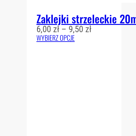
Zaklejki strzeleckie 2
Zakres
6,00
zł
–
9,50
zł
cen:
WYBIERZ OPCJE
od
6,00 zł
do
9,50 zł