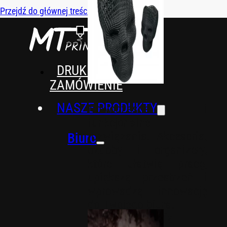
Przejdź do głównej treści
Przejdź do stopki
DRUK 3D NA
ZAMÓWIENIE
NASZE PRODUKTY
Nowoczesne i
funkcjonalne
rozwiązania. Akcesoria,
Biuro
ozdoby i organizery,
które ułatwią pracę,
upiększą przestrzeń i
wprowadzą innowację
do Twojego biura.
Akcesoria