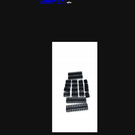
akcesoria do gier oraz
figurki, które urozmaicą
Twoją kolekcję i
zapewnią godziny
wspaniałej zabawy.