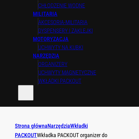
CHŁODZENIE WODNE
MILITARIA
AKCESORIA-MILITARIA
DYSPENSERY I ZAKLEJKI
MOTORYZACJA
UCHWYTY NA KUBKI
NARZĘDZIA
ORGANIZERY
UCHWYTY MAGNETYCZNE
WKŁADKI PACKOUT
Strona główna
Narzędzia
Wkładki
PACKOUT
Wkładka PACKOUT organizer do