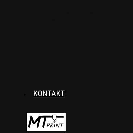
usztywniacze, które
zapewnią wygodę i
wsparcie.
KONTAKT