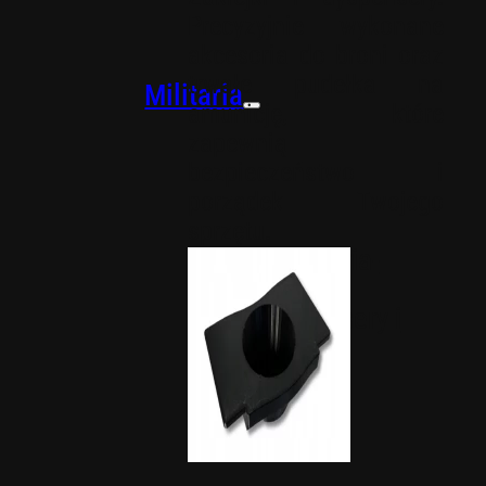
Precyzyjnie wykonane
akcesoria do broni oraz
trwałe pudełka na
Militaria
amunicję, które
zapewnią
bezpieczeństwo i
porządek Twojego
sprzętu.
Akcesoria-
militaria
Dyspensery i
zaklejki