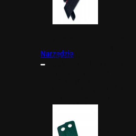
Zorganizuj swoją
przestrzeń roboczą z
Narzędzia
akcesoriami
drukowanymi w 3D.
Wybierz z uchwytów
magnetycznych,
wkładek i organizerów,
aby usprawnić pracę i
utrzymać porządek.
Organizery
Uchwyty
magnetyczne