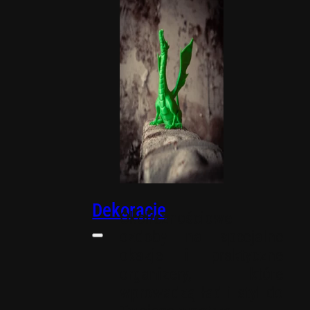
biurowe
Dekoracje
Okolicznościowe
ozdoby na specjalne
okazje i praktyczne
organizery, które
wprowadzą ład i styl do