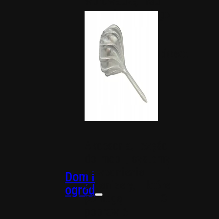
wprowadzą ład i
styl do Twojego
wnętrza.
Dekoracje
okolicznościowe
Akcesoria, części
do mebli, systemy
nawodnienia i
Dom i
organizery, które
ogród
pomogą Ci
poprawić