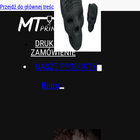
Przejdź do głównej treści
Przejdź do stopki
DRUK 3D NA
ZAMÓWIENIE
NASZE PRODUKTY
Nowoczesne i
funkcjonalne
rozwiązania.
Biuro
Akcesoria,
ozdoby i
organizery, które
ułatwią pracę,
upiększą
przestrzeń i