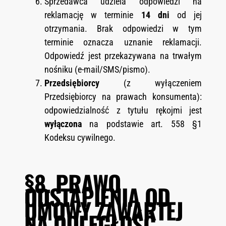
Sprzedawca udziela odpowiedzi na
reklamację w terminie
14 dni
od jej
otrzymania. Brak odpowiedzi w tym
terminie oznacza uznanie reklamacji.
Odpowiedź jest przekazywana na trwałym
nośniku (e-mail/SMS/pismo).
Przedsiębiorcy
(z wyłączeniem
Przedsiębiorcy na prawach konsumenta):
odpowiedzialność z tytułu rękojmi jest
wyłączona
na podstawie art. 558 §1
Kodeksu cywilnego.
§8. PRAWO
ODSTĄPIENIA OD
UMOWY ZAWARTEJ
NA ODLEGŁOŚĆ