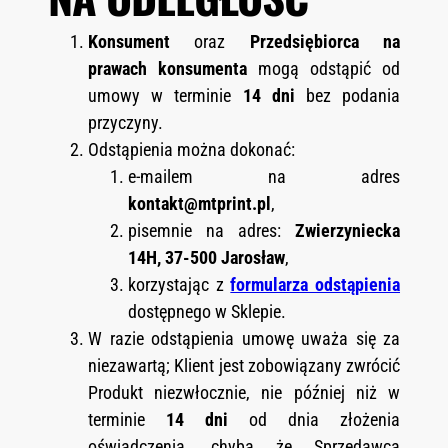
Konsument
oraz
Przedsiębiorca na
prawach konsumenta
mogą odstąpić od
umowy w terminie
14 dni
bez podania
przyczyny.
Odstąpienia można dokonać:
e-mailem na adres
kontakt@mtprint.pl
,
pisemnie na adres:
Zwierzyniecka
14H, 37-500 Jarosław
,
korzystając z
formularza odstąpienia
dostępnego w Sklepie.
W razie odstąpienia umowę uważa się za
niezawartą; Klient jest zobowiązany zwrócić
Produkt niezwłocznie, nie później niż w
terminie
14 dni
od dnia złożenia
oświadczenia, chyba że Sprzedawca