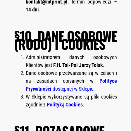
kontakt@mtprint.pl
; termin odpowiedzi –
14 dni
.
§10. DANE OSOBOWE
(RODO) I COOKIES
Administratorem danych osobowych
Klientów jest
F.H. Tol-Pol Jerzy Tolak
.
Dane osobowe przetwarzane są w celach i
na zasadach opisanych w
Polityce
Prywatności
dostępnej w Sklepie
.
W Sklepie wykorzystywane są pliki cookies
zgodnie z
Polityką Cookies
.
§11. POZASĄDOWE