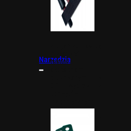
Zorganizuj swoją
przestrzeń
Narzędzia
roboczą z
akcesoriami
drukowanymi w
3D. Wybierz z
uchwytów
magnetycznych,
wkładek i
organizerów, aby
usprawnić pracę i