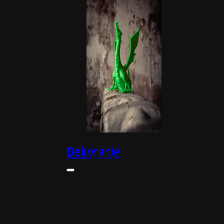
wprowadzą
innowację do
Twojego biura.
Akcesoria
biurowe
Dekoracje
Okolicznościowe
ozdoby na
specjalne okazje i
praktyczne
organizery, które