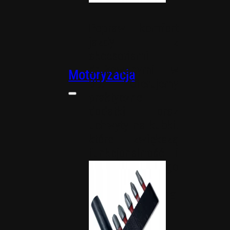
Popraw komfort
jazdy z
akcesoriami
drukowanymi w
Motoryzacja
3D. Oferujemy
praktyczne
dodatki oraz
uchwyty na kubki,
które zwiększą
funkcjonalność i
wygodę Twojego
pojazdu.
Uchwyty na
kubki