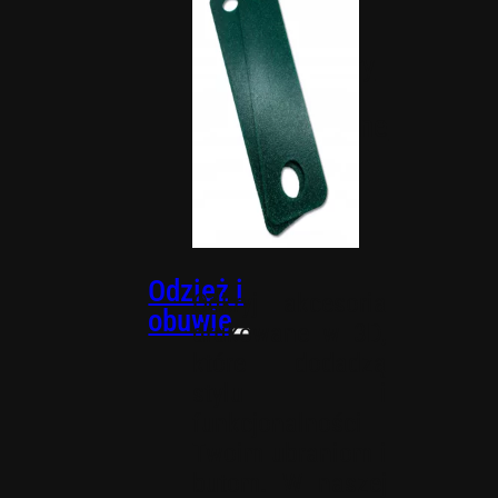
utrzymać
porządek.
Organizery
Uchwyty
magnetyczne
Wkładki
PACKOUT
Odzież i
Odkryj akcesoria
obuwie
drukowane w 3D,
które dodadzą
stylu i
funkcjonalności
Twoim ubraniom i
butom. W naszej