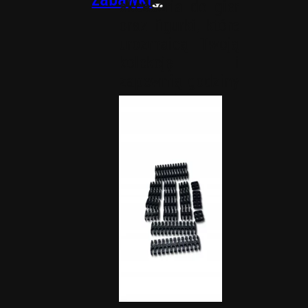
akcesoria do gier
oraz figurki, które
urozmaicą Twoją
kolekcję i
zapewnią godziny
wspaniałej
zabawy.