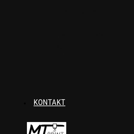
ofercie znajdziesz
unikalne dodatki
oraz
usztywniacze,
które zapewnią
wygodę i
wsparcie.
KONTAKT