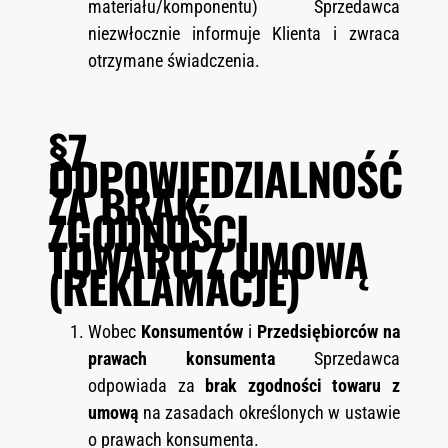
materiału/komponentu) Sprzedawca
niezwłocznie informuje Klienta i zwraca
otrzymane świadczenia.
§7.
ODPOWIEDZIALNOŚĆ
ZA BRAK
ZGODNOŚCI
TOWARU Z UMOWĄ
(REKLAMACJE)
Wobec
Konsumentów
i
Przedsiębiorców na
prawach konsumenta
Sprzedawca
odpowiada za
brak zgodności towaru z
umową
na zasadach określonych w ustawie
o prawach konsumenta.