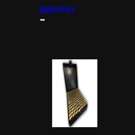
Komputery
Ulepsz swój
sprzęt z drobnymi
akcesoriami
drukowanymi w
3D. Oferujemy
precyzyjnie
wykonane
adaptery,
elementy do
zarządzania
kablami oraz
komponenty do
chłodzenia
wodnego,
zapewniające
porządek.