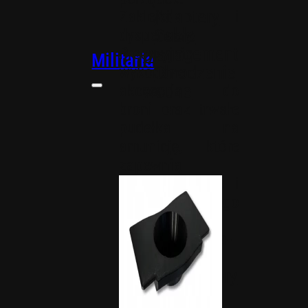
Adaptery
Zaklejki i
Cable
dyspensery.
management
Precyzyjnie
Militaria
Chłodzenie
wykonane
wodne
akcesoria do
broni oraz trwałe
pudełka na
amunicję, które
zapewnią
bezpieczeństwo i
porządek Twojego
sprzętu.
Akcesoria-
militaria
Dyspensery
i zaklejki