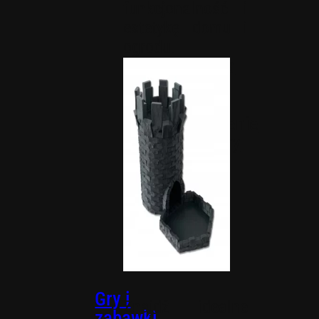
funkcjonalność i
estetykę domu i
ogrodu.
Akcesoria
do domu i
ogrodu
Nawodnienie
Organizery
do domu
Gry i
Znajdź idealne
zabawki