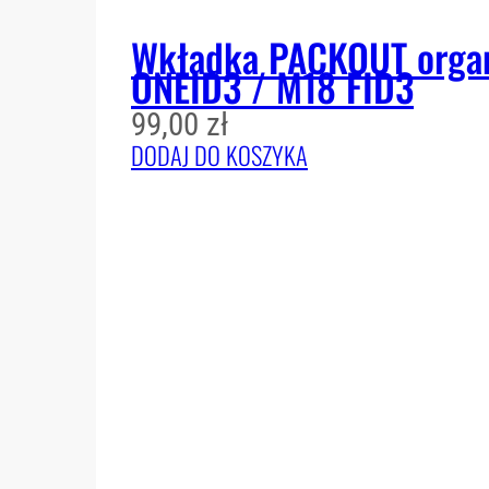
Wkładka PACKOUT organ
ONEID3 / M18 FID3
99,00
zł
DODAJ DO KOSZYKA