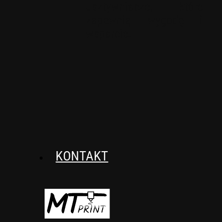
usztywniacze, które
zapewnią wygodę i
wsparcie.
KONTAKT