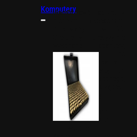
Komputery
Ulepsz swój sprzęt z
drobnymi akcesoriami
drukowanymi w 3D.
Oferujemy precyzyjnie
wykonane adaptery,
elementy do
zarządzania kablami
oraz komponenty do
chłodzenia wodnego,
zapewniające porządek.
Adaptery
Cable
management
Chłodzenie
wodne
Zaklejki i dyspensery.