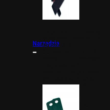
Zorganizuj swoją
przestrzeń roboczą z
Narzędzia
akcesoriami
drukowanymi w 3D.
Wybierz z uchwytów
magnetycznych,
wkładek i organizerów,
aby usprawnić pracę i
utrzymać porządek.
Organizery
Uchwyty
magnetyczne