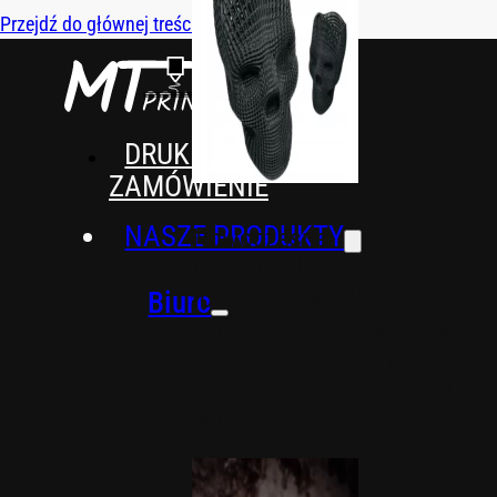
Przejdź do głównej treści
Przejdź do stopki
DRUK 3D NA
ZAMÓWIENIE
NASZE PRODUKTY
Nowoczesne i
funkcjonalne
rozwiązania. Akcesoria,
Biuro
ozdoby i organizery,
które ułatwią pracę,
upiększą przestrzeń i
wprowadzą innowację
do Twojego biura.
Akcesoria