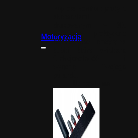
Popraw komfort jazdy z
akcesoriami
drukowanymi w 3D.
Oferujemy praktyczne
Motoryzacja
dodatki oraz uchwyty na
kubki, które zwiększą
funkcjonalność i
wygodę Twojego
pojazdu.
Uchwyty na
kubki