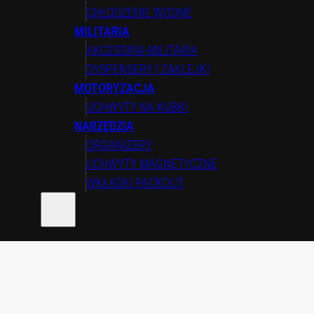
CHŁODZENIE WODNE
MILITARIA
AKCESORIA-MILITARIA
DYSPENSERY I ZAKLEJKI
MOTORYZACJA
UCHWYTY NA KUBKI
NARZĘDZIA
ORGANIZERY
UCHWYTY MAGNETYCZNE
WKŁADKI PACKOUT