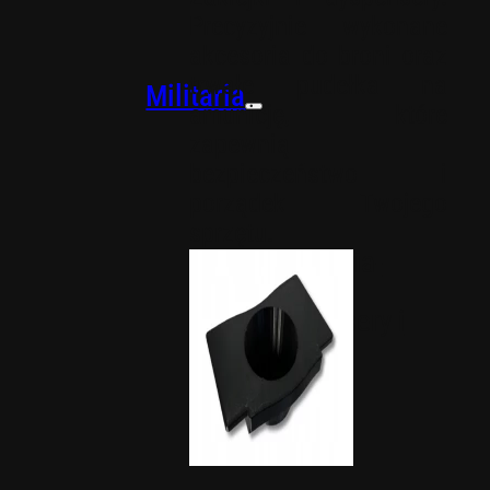
Precyzyjnie wykonane
akcesoria do broni oraz
trwałe pudełka na
Militaria
amunicję, które
zapewnią
bezpieczeństwo i
porządek Twojego
sprzętu.
Akcesoria-
militaria
Dyspensery i
zaklejki