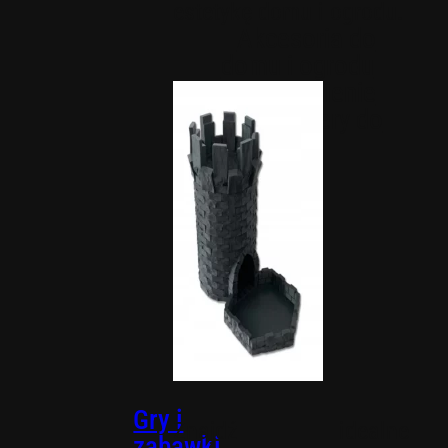
estetykę domu i ogrodu.
Akcesoria do
domu i ogrodu
Nawodnienie
Organizery do
domu
Gry i
Znajdź idealne
zabawki