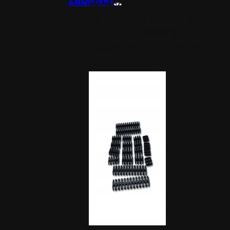
akcesoria do gier oraz
figurki, które urozmaicą
Twoją kolekcję i
zapewnią godziny
wspaniałej zabawy.