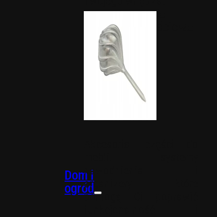
Twojego wnętrza.
Dekoracje
okolicznościowe
Akcesoria, części do
mebli, systemy
nawodnienia i
Dom i
organizery, które
ogród
pomogą Ci poprawić
funkcjonalność i