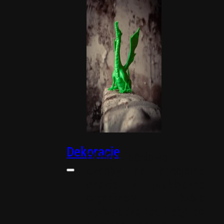
biurowe
Dekoracje
Okolicznościowe
ozdoby na specjalne
okazje i praktyczne
organizery, które
wprowadzą ład i styl do