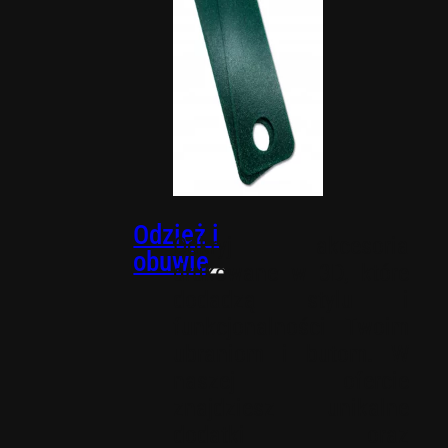
Wkładki
PACKOUT
Odzież i
Odkryj akcesoria
obuwie
drukowane w 3D, które
dodadzą stylu i
funkcjonalności Twoim
ubraniom i butom. W
naszej ofercie
znajdziesz unikalne
dodatki oraz