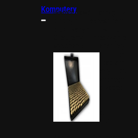
Komputery
Ulepsz swój sprzęt z
drobnymi akcesoriami
drukowanymi w 3D.
Oferujemy precyzyjnie
wykonane adaptery,
elementy do
zarządzania kablami
oraz komponenty do
chłodzenia wodnego,
zapewniające porządek.
Adaptery
Cable
management
Chłodzenie
wodne
Zaklejki i dyspensery.