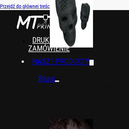
Przejdź do głównej treści
Przejdź do stopki
DRUK 3D NA
ZAMÓWIENIE
NASZE PRODUKTY
Nowoczesne i
funkcjonalne
rozwiązania. Akcesoria,
Biuro
ozdoby i organizery,
które ułatwią pracę,
upiększą przestrzeń i
wprowadzą innowację
do Twojego biura.
Akcesoria