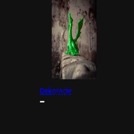
biurowe
Dekoracje
Okolicznościowe
ozdoby na specjalne
okazje i praktyczne
organizery, które
wprowadzą ład i styl do