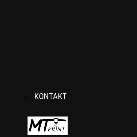
usztywniacze, które
zapewnią wygodę i
wsparcie.
KONTAKT