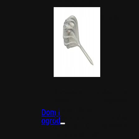
Twojego wnętrza.
Dekoracje
okolicznościowe
Akcesoria, części do
mebli, systemy
nawodnienia i
Dom i
organizery, które
ogród
pomogą Ci poprawić
funkcjonalność i