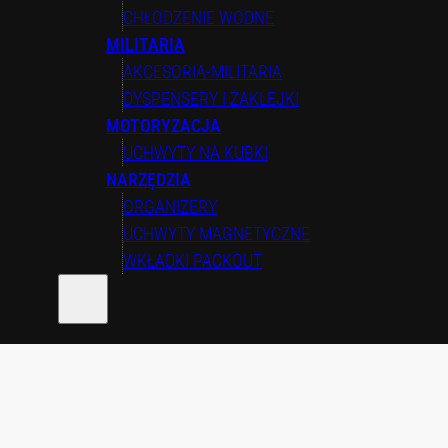
CHŁODZENIE WODNE
MILITARIA
AKCESORIA-MILITARIA
DYSPENSERY I ZAKLEJKI
MOTORYZACJA
UCHWYTY NA KUBKI
NARZĘDZIA
ORGANIZERY
UCHWYTY MAGNETYCZNE
WKŁADKI PACKOUT