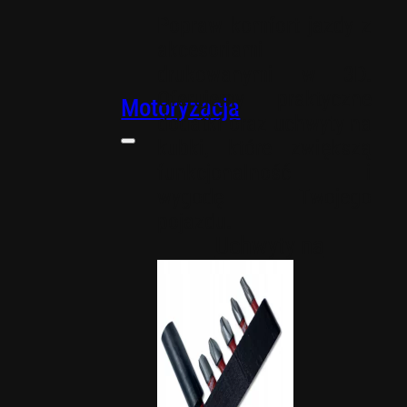
Popraw komfort jazdy z
akcesoriami
drukowanymi w 3D.
Oferujemy praktyczne
Motoryzacja
dodatki oraz uchwyty na
kubki, które zwiększą
funkcjonalność i
wygodę Twojego
pojazdu.
Uchwyty na
kubki