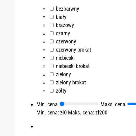
bezbarwny
biały
brązowy
czarny
czerwony
czerwony brokat
niebieski
niebieski brokat
zielony
zielony brokat
zółty
Min. cena
Maks. cena
Min. cena: zł0
Maks. cena: zł200