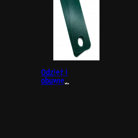
Wkładki
PACKOUT
Odzież i
Odkryj akcesoria
obuwie
drukowane w 3D, które
dodadzą stylu i
funkcjonalności Twoim
ubraniom i butom. W
naszej ofercie
znajdziesz unikalne
dodatki oraz