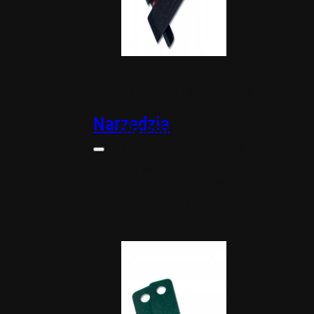
Zorganizuj swoją
przestrzeń roboczą z
Narzędzia
akcesoriami
drukowanymi w 3D.
Wybierz z uchwytów
magnetycznych,
wkładek i organizerów,
aby usprawnić pracę i
utrzymać porządek.
Organizery
Uchwyty
magnetyczne