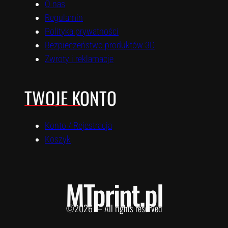
O nas
Regulamin
Polityka prywatności
Bezpieczeństwo produktów 3D
Zwroty i reklamacje
TWOJE KONTO
Konto / Rejestracja
Koszyk
MTprint.pl
©2026 — All rights reserved