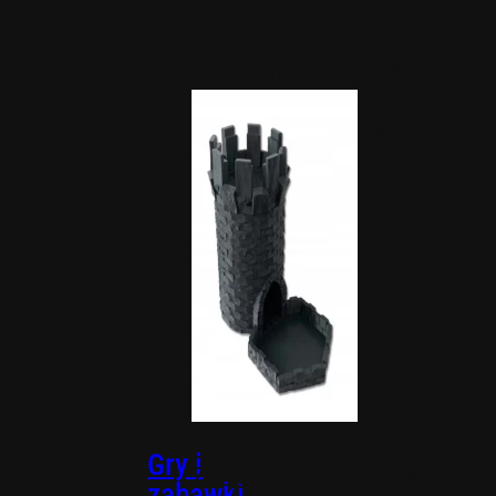
estetykę domu i ogrodu.
Akcesoria do
domu i ogrodu
Nawodnienie
Organizery do
domu
Gry i
Znajdź idealne
zabawki