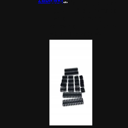
akcesoria do gier oraz
figurki, które urozmaicą
Twoją kolekcję i
zapewnią godziny
wspaniałej zabawy.