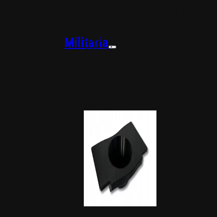
Precyzyjnie wykonane
akcesoria do broni oraz
trwałe pudełka na
Militaria
amunicję, które
zapewnią
bezpieczeństwo i
porządek Twojego
sprzętu.
Akcesoria-
militaria
Dyspensery i
zaklejki